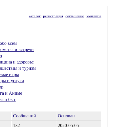
каталог
|
регистрация
|
соглашение
|
контакты
обо всём
омства и встречи
о
ицина и здоровье
ешествия и туризм
евые игры
ары и услуги
ор
га и Аниме
ья и быт
Сообщений
Основан
132
2020-05-05