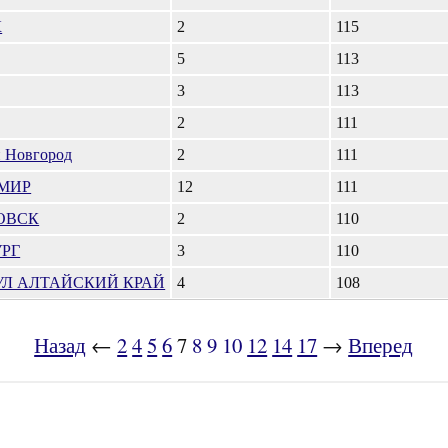
К
2
115
5
113
3
113
2
111
Новгород
2
111
МИР
12
111
ОВСК
2
110
РГ
3
110
УЛ АЛТАЙСКИЙ КРАЙ
4
108
Назад
←
2
4
5
6
7
8
9
10
12
14
17
→
Вперед