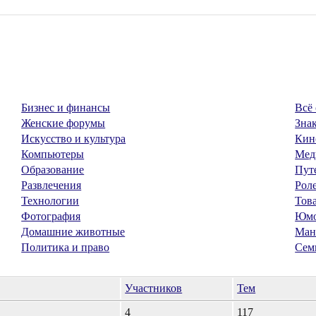
Бизнес и финансы
Всё 
Женские форумы
Знак
Искусство и культура
Кин
Компьютеры
Мед
Образование
Пут
Развлечения
Рол
Технологии
Тов
Фотография
Юм
Домашние животные
Ман
Политика и право
Сем
Участников
Тем
4
117