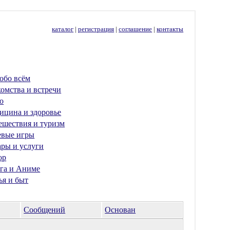
каталог
|
регистрация
|
соглашение
|
контакты
обо всём
омства и встречи
о
ицина и здоровье
ешествия и туризм
евые игры
ары и услуги
ор
га и Аниме
ья и быт
Сообщений
Основан