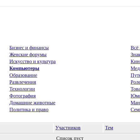
Бизнес и финансы
Всё 
Женские форумы
Знак
Искусство и культура
Кин
Компьютеры
Мед
Образование
Пут
Развлечения
Рол
Технологии
Тов
Фотография
Юм
Домашние животные
Ман
Политика и право
Сем
Участников
Тем
Список пуст